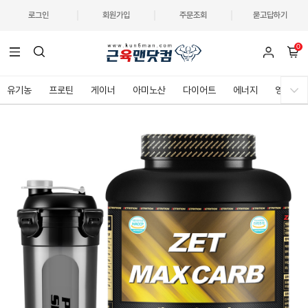
로그인
회원가입
주문조회
묻고답하기
0
유기농
프로틴
게이너
아미노산
다이어트
에너지
영양제