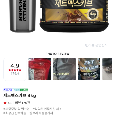
제트맥스카브 4kg
4.9 | 리뷰 179건
#체중증량 및 벌크업　#식약처 인증시설 제조

#최상급 탄수화물 고칼로리 체중증가제