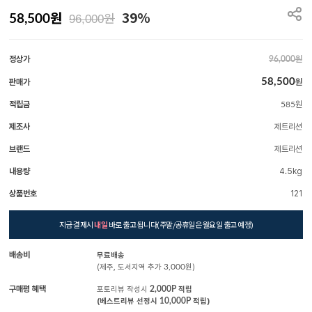
원
39%
원
58,500
96,000
정상가
원
96,000
58,500
판매가
원
적립금
원
585
제조사
제트리션
브랜드
제트리션
내용량
4.5kg
상품번호
121
지금 결제시
내일
바로 출고 됩니다(주말/공휴일은 월요일 출고 예정)
배송비
무료배송
(제주, 도서지역 추가
3,000
원)
구매평 혜택
포토리뷰 작성시
2,000P
적립
(베스트리뷰 선정시
10,000P
적립)