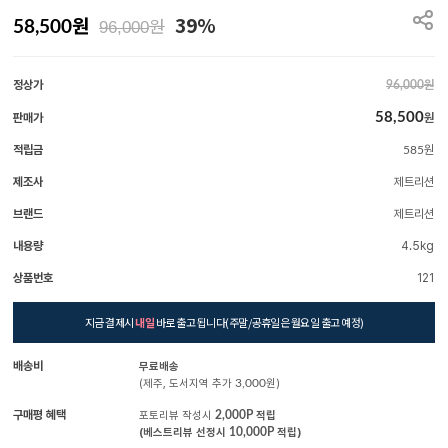
원
39%
원
58,500
96,000
정상가
원
96,000
58,500
판매가
원
적립금
원
585
제조사
제트리션
브랜드
제트리션
내용량
4.5kg
상품번호
121
지금 결제시
내일
바로 출고 됩니다(주말/공휴일은 월요일 출고 예정)
배송비
무료배송
(제주, 도서지역 추가
3,000
원)
구매평 혜택
포토리뷰 작성시
2,000P
적립
(베스트리뷰 선정시
10,000P
적립)