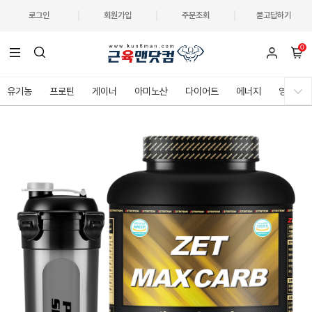
로그인
회원가입
주문조회
묻고답하기
0
유기농
프로틴
게이너
아미노산
다이어트
에너지
영양제