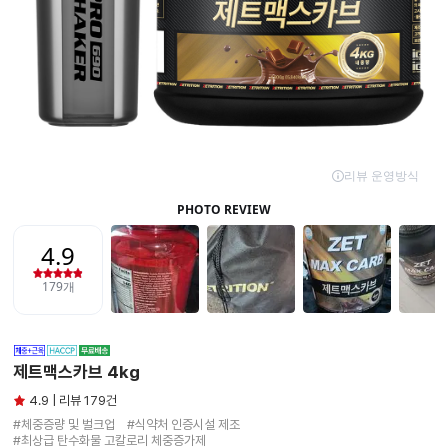
제트맥스카브 4kg
4.9 | 리뷰 179건
#체중증량 및 벌크업　#식약처 인증시설 제조

#최상급 탄수화물 고칼로리 체중증가제