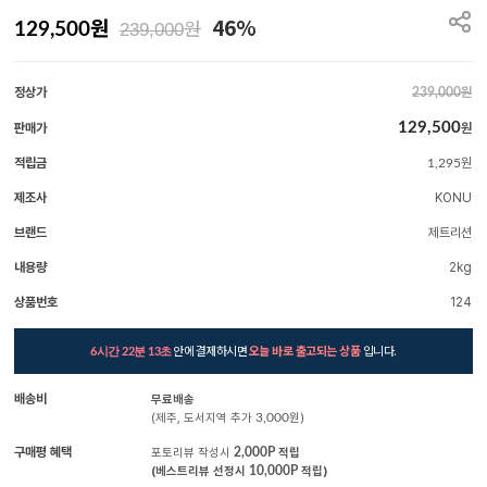
원
46%
원
129,500
239,000
정상가
원
239,000
129,500
판매가
원
적립금
원
1,295
제조사
KONU
브랜드
제트리션
내용량
2kg
상품번호
124
안에 결제하시면
오늘 바로 출고되는 상품
입니다.
6시간 22분 11초
배송비
무료배송
(제주, 도서지역 추가
3,000
원)
구매평 혜택
포토리뷰 작성시
2,000P
적립
(베스트리뷰 선정시
10,000P
적립)