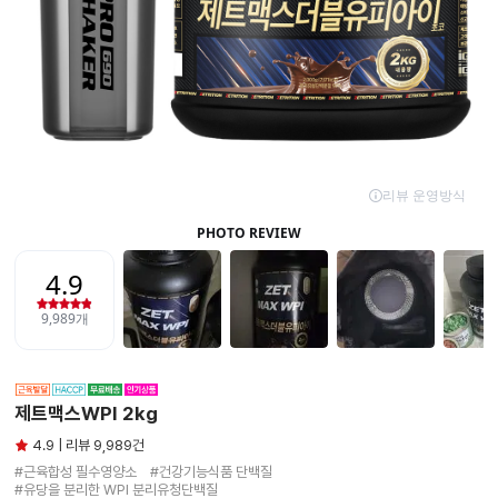
제트맥스WPI 2kg
4.9 | 리뷰 9,989건
#근육합성 필수영양소　#건강기능식품 단백질

#유당을 분리한 WPI 분리유청단백질