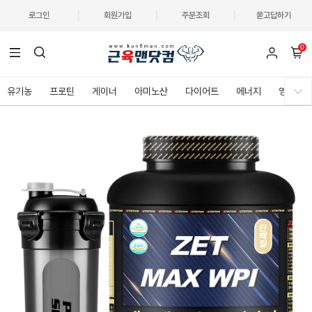
로그인
회원가입
주문조회
묻고답하기
0
유기농
프로틴
게이너
아미노산
다이어트
에너지
영양제