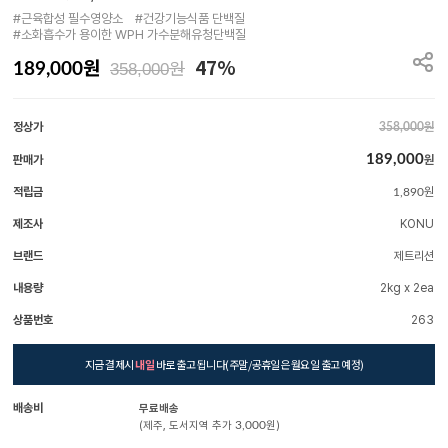
#근육합성 필수영양소　#건강기능식품 단백질

#소화흡수가 용이한 WPH 가수분해유청단백질
원
47%
원
189,000
358,000
정상가
원
358,000
189,000
판매가
원
적립금
원
1,890
제조사
KONU
브랜드
제트리션
내용량
2kg x 2ea
상품번호
263
지금 결제시
내일
바로 출고 됩니다(주말/공휴일은 월요일 출고 예정)
배송비
무료배송
(제주, 도서지역 추가
3,000
원)