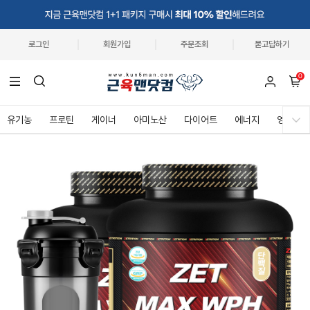
로그인
회원가입
주문조회
묻고답하기
0
유기농
프로틴
게이너
아미노산
다이어트
에너지
영양제