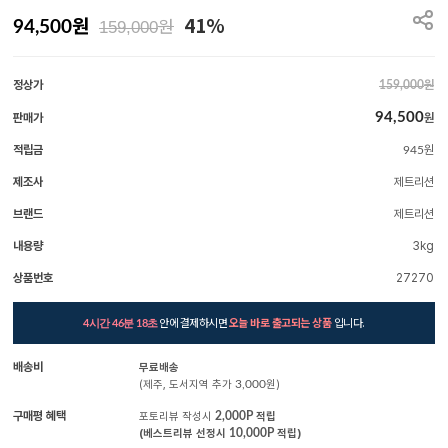
원
41%
원
94,500
159,000
정상가
원
159,000
94,500
판매가
원
적립금
원
945
제조사
제트리션
브랜드
제트리션
내용량
3kg
상품번호
27270
안에 결제하시면
오늘 바로 출고되는 상품
입니다.
4시간 46분 17초
배송비
무료배송
(제주, 도서지역 추가
3,000
원)
구매평 혜택
포토리뷰 작성시
2,000P
적립
(베스트리뷰 선정시
10,000P
적립)