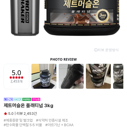
제트머슬온 플래티넘 3kg
5.0 | 리뷰 2,453건
#체중증량 및 벌크업　#식약처 인증시설 제조

#탄수화물 단백질 5:5 비율　#아르기닌 + BCAA