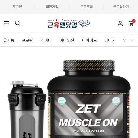
로그인
회원가입
주문조회
묻고답하기
0
유기농
프로틴
게이너
아미노산
다이어트
에너지
영양제