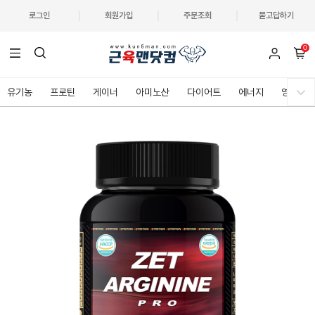
로그인
회원가입
주문조회
묻고답하기
0
유기농
프로틴
게이너
아미노산
다이어트
에너지
영양제