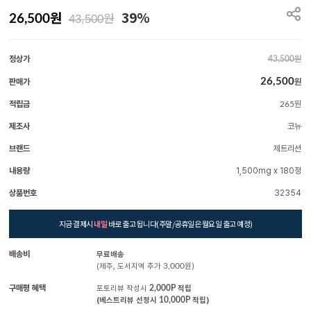
원
39%
원
26,500
43,500
정상가
원
43,500
26,500
판매가
원
적립금
원
265
제조사
코뉴
브랜드
제트리션
내용량
1,500mg x 180정
상품번호
32354
지금 결제시
내일
바로 출고 됩니다(주말/공휴일은 월요일 출고 예정)
배송비
무료배송
(제주, 도서지역 추가
3,000
원)
구매평 혜택
포토리뷰 작성시
2,000P
적립
(베스트리뷰 선정시
10,000P
적립)