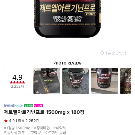
제트엘아르기닌프로 1500mg x 180정
4.9 | 리뷰 2,252건
#1정당 1500mg　#정제타입　#식약처

인증시설 제조　#고함량 L-아르기닌 공급