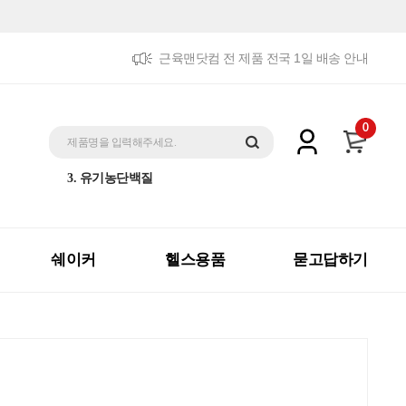
근육맨닷컴 전 제품 전국 1일 배송 안내
5. 트리플패키지
0
1. 제트맥스게이너
제품명을 입력해주세요.
2. 체중증가
3. 유기농단백질
4. 더블패키지
5. 트리플패키지
1. 제트맥스게이너
쉐이커
헬스용품
묻고답하기