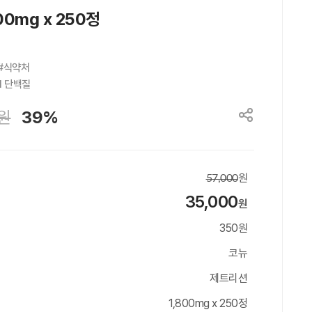
0mg x 250정
#식약처

H 단백질
원
39%
원
57,000
35,000
원
350원
코뉴
제트리션
1,800mg x 250정