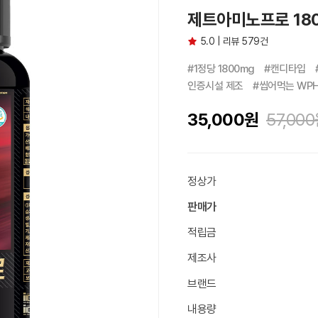
제트아미노프로 180
5.0 | 리뷰 579건
#1정당 1800mg　#캔디타입　
인증시설 제조　#씹어먹는 WP
35,000
원
57,000
정상가
판매가
적립금
제조사
브랜드
내용량