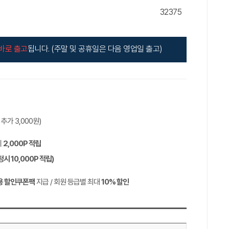
32375
바로 출고
됩니다. (주말 및 공휴일은 다음 영업일 출고)
역 추가
3,000
원)
시
2,000P
적립
정시
10,000P
적립)
용 할인쿠폰팩
지급 / 회원 등급별 최대
10%
할인