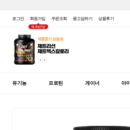
로그인
회원가입
주문조회
묻고답하기
상품후기
1초 회원가입
유기농
프로틴
게이너
아