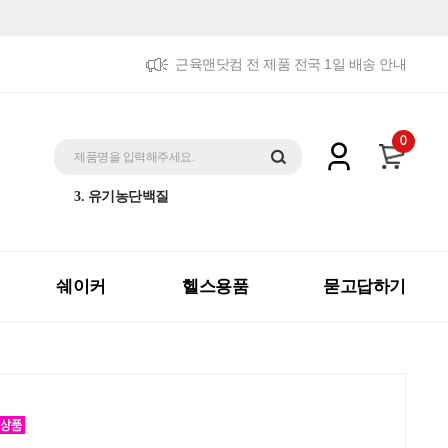
근육맨닷컴 전 제품 전국 1일 배송 안내
5. 트리플패키지
0
1. 제트맥스게이너
제품명을 입력해주세요.
2. 체중증가
3. 유기농단백질
4. 더블패키지
5. 트리플패키지
1. 제트맥스게이너
쉐이커
헬스용품
묻고답하기