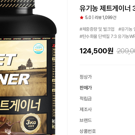
유기농 제트게이너 3
5.0 | 리뷰 1,099건
#체중증량 및 벌크업　#유기농 
#탄수화물 단백질 7:3 유기농W
124,500
원
209,0
정상가
판매가
적립금
제조사
브랜드
상품번호