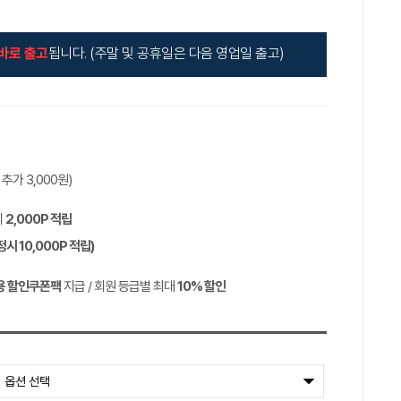
바로 출고
됩니다. (주말 및 공휴일은 다음 영업일 출고)
역 추가
3,000
원)
시
2,000P
적립
정시
10,000P
적립)
용 할인쿠폰팩
지급 / 회원 등급별 최대
10%
할인