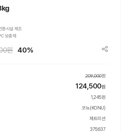
kg
인증시설 제조

PC 보충제
00
원
40%
원
209,000
124,500
원
1,245원
코뉴(KONU)
제트리션
375637