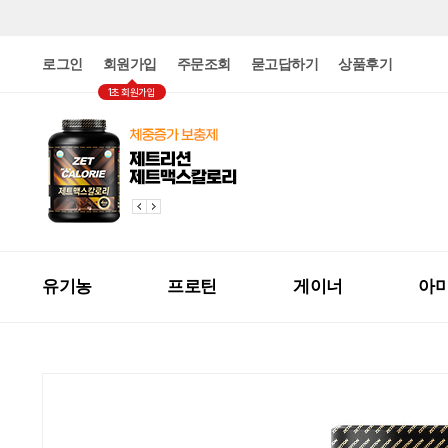
로그인
회원가입
주문조회
묻고답하기
상품후기
1초 회원가입
유기농
프로틴
게이너
아