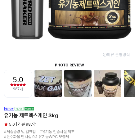
유기농 제트맥스게인 3kg
5.0 | 리뷰 987건
#체중증량 및 벌크업　#유기농 인증시설 제조

#탄수화물 단백질 9:1 유기농WPC 보충제