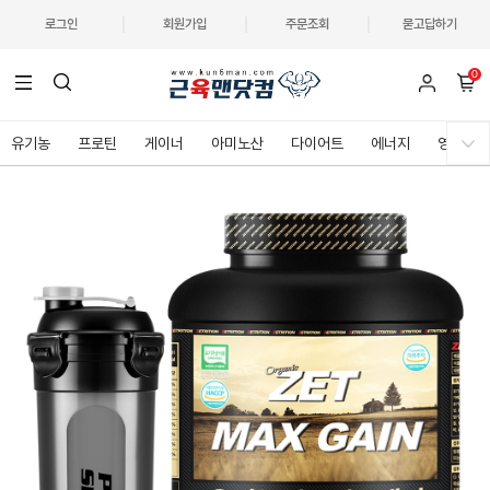
로그인
회원가입
주문조회
묻고답하기
0
유기농
프로틴
게이너
아미노산
다이어트
에너지
영양제