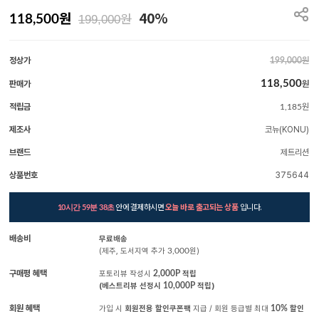
원
40%
원
118,500
199,000
정상가
원
199,000
118,500
판매가
원
적립금
원
1,185
제조사
코뉴(KONU)
브랜드
제트리션
상품번호
375644
안에 결제하시면
오늘 바로 출고되는 상품
입니다.
10시간 59분 37초
배송비
무료배송
(제주, 도서지역 추가
3,000
원)
구매평 혜택
포토리뷰 작성시
2,000P
적립
(베스트리뷰 선정시
10,000P
적립)
회원 혜택
가입 시
회원전용 할인쿠폰팩
지급 / 회원 등급별 최대
10%
할인