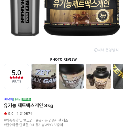
유기농 제트맥스게인 3kg
5.0 | 리뷰 987건
#체중증량 및 벌크업　#유기농 인증시설 제조

#탄수화물 단백질 9:1 유기농WPC 보충제