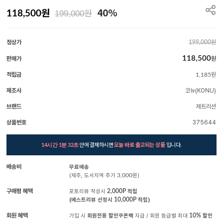
원
40%
원
118,500
199,000
정상가
원
199,000
118,500
판매가
원
적립금
원
1,185
제조사
코뉴(KONU)
브랜드
제트리션
상품번호
375644
안에 결제하시면
오늘 바로 출고되는 상품
입니다.
14시간 1분 31초
배송비
무료배송
(제주, 도서지역 추가
3,000
원)
구매평 혜택
포토리뷰 작성시
2,000P
적립
(베스트리뷰 선정시
10,000P
적립)
회원 혜택
가입 시
회원전용 할인쿠폰팩
지급 / 회원 등급별 최대
10%
할인