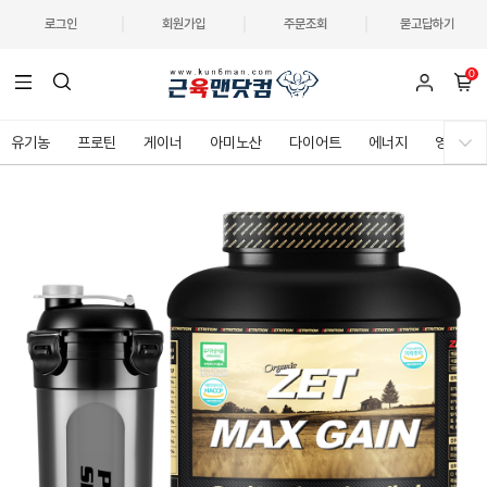
로그인
회원가입
주문조회
묻고답하기
0
유기농
프로틴
게이너
아미노산
다이어트
에너지
영양제