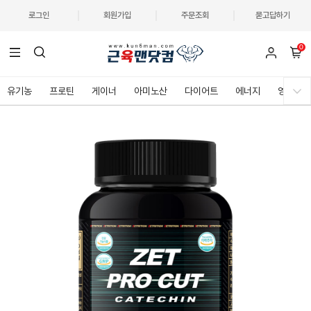
로그인
회원가입
주문조회
묻고답하기
0
유기농
프로틴
게이너
아미노산
다이어트
에너지
영양제