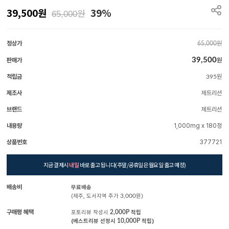
39,500
원
39%
원
65,000
정상가
원
65,000
39,500
판매가
원
적립금
원
395
제조사
제트리션
브랜드
제트리션
내용량
1,000mg x 180정
상품번호
377721
지금 결제시
내일
바로 출고 됩니다(주말/공휴일은 월요일 출고 예정)
배송비
무료배송
(제주, 도서지역 추가
3,000
원)
구매평 혜택
포토리뷰 작성시
2,000P
적립
(베스트리뷰 선정시
10,000P
적립)