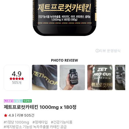
제트프로컷카테킨 1000mg x 180정
4.9 | 리뷰 505건
#1정당 1000mg　#정제타입　#건강기능식품

#체지방감소 기능성 녹차추출물 카테킨 공급