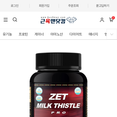
로그인
회원가입
주문조회
묻고답하기
0
유기농
프로틴
게이너
아미노산
다이어트
에너지
영양제