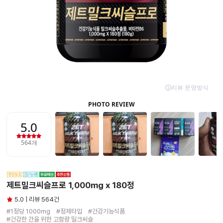
제트밀크씨슬프로 1,000mg x 180정
5.0 | 리뷰 564건
#1정당 1000mg　#정제타입　#건강기능식품

#건강한 간을 위한 고함량 밀크씨슬