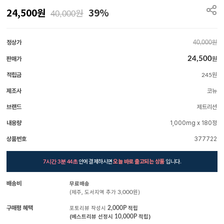
24,500
원
39%
원
40,000
정상가
원
40,000
24,500
판매가
원
적립금
원
245
제조사
코뉴
브랜드
제트리션
내용량
1,000mg x 180정
상품번호
377722
안에 결제하시면
오늘 바로 출고되는 상품
입니다.
7시간 3분 42초
배송비
무료배송
(제주, 도서지역 추가
3,000
원)
구매평 혜택
포토리뷰 작성시
2,000P
적립
(베스트리뷰 선정시
10,000P
적립)