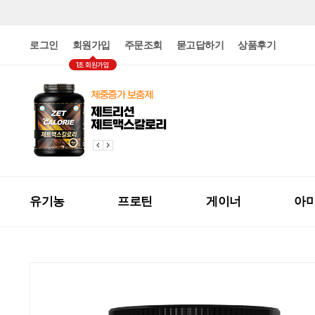
로그인
회원가입
주문조회
묻고답하기
상품후기
1초 회원가입
유기농
프로틴
게이너
아