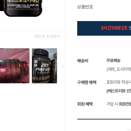
상품번호
3시간38분1초
무료배송
배송비
(제주, 도서지
포토리뷰 작성
구매평 혜택
(베스트리뷰 선
회원 혜택
가입 시
회원전