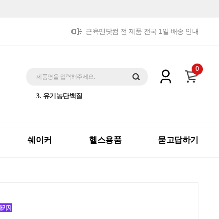
근육맨닷컴 전 제품 전국 1일 배송 안내
5. 트리플패키지
0
1. 제트맥스게이너
제품명을 입력해주세요.
2. 체중증가
3. 유기농단백질
4. 더블패키지
5. 트리플패키지
1. 제트맥스게이너
쉐이커
헬스용품
묻고답하기