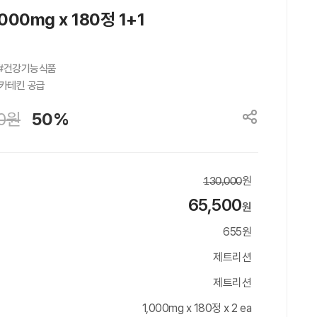
0mg x 180정 1+1
#건강기능식품

카테킨 공급
0
원
50%
원
130,000
65,500
원
655원
제트리션
제트리션
1,000mg x 180정 x 2 ea