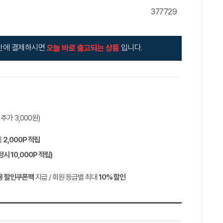
377729
안에 결제하시면
입니다.
오늘 바로 출고되는 상품
역 추가
3,000
원)
시
2,000P
적립
정시
10,000P
적립)
용 할인쿠폰팩
지급 / 회원 등급별 최대
10%
할인