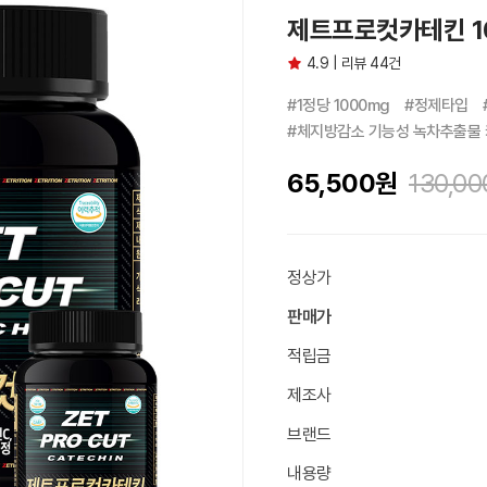
제트프로컷카테킨 100
4.9 | 리뷰 44건
#1정당 1000mg　#정제타입　
#체지방감소 기능성 녹차추출물 
65,500
원
130,00
정상가
판매가
적립금
제조사
브랜드
내용량