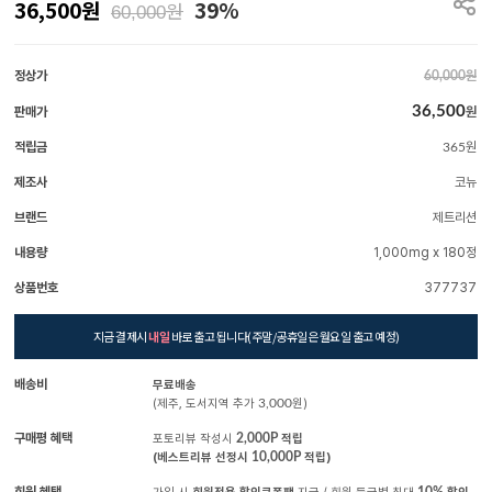
36,500
원
39%
원
60,000
정상가
원
60,000
36,500
판매가
원
적립금
원
365
제조사
코뉴
브랜드
제트리션
내용량
1,000mg x 180정
상품번호
377737
지금 결제시
내일
바로 출고 됩니다(주말/공휴일은 월요일 출고 예정)
배송비
무료배송
(제주, 도서지역 추가
3,000
원)
구매평 혜택
포토리뷰 작성시
2,000P
적립
(베스트리뷰 선정시
10,000P
적립)