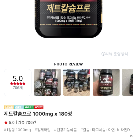
제트칼슘프로 1000mg x 180정
5.0 | 리뷰 706건
#1정당 1000mg　#정제타입　#건강기능식품　#칼슘+마그네슘+아연+비타민D