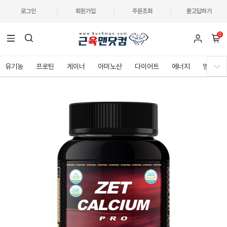
로그인
회원가입
주문조회
묻고답하기
0
유기농
프로틴
게이너
아미노산
다이어트
에너지
영양제