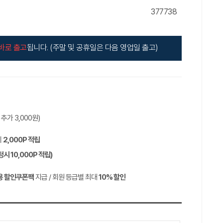
377738
바로 출고
됩니다. (주말 및 공휴일은 다음 영업일 출고)
역 추가
3,000
원)
시
2,000P
적립
정시
10,000P
적립)
용 할인쿠폰팩
지급 / 회원 등급별 최대
10%
할인