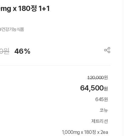
g x 180정 1+1
#건강기능식품

0
원
46%
원
120,000
64,500
원
645원
코뉴
제트리션
1,000mg x 180정 x 2ea