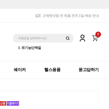
근육맨닷컴 전 제품 전국 1일 배송 안내
5. 트리플패키지
0
1. 제트맥스게이너
제품명을 입력해주세요.
2. 체중증가
3. 유기농단백질
4. 더블패키지
5. 트리플패키지
1. 제트맥스게이너
쉐이커
헬스용품
묻고답하기