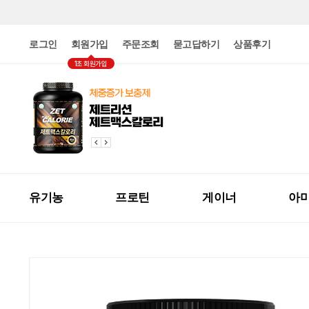
로그인
회원가입
주문조회
묻고답하기
상품후기
1초 회원가입
유기농
프로틴
게이너
아