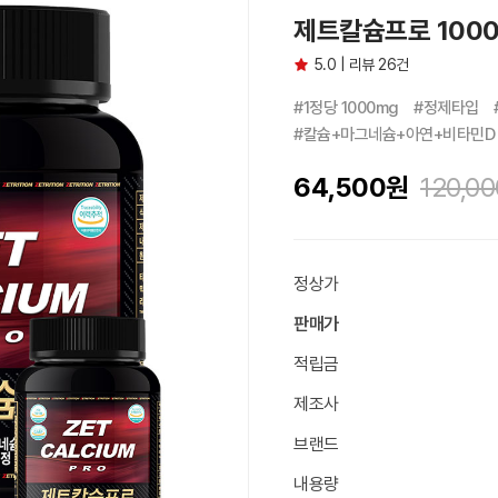
제트칼슘프로 1000m
5.0 | 리뷰 26건
#1정당 1000mg　#정제타입　
#칼슘+마그네슘+아연+비타민D
64,500
원
120,00
정상가
판매가
적립금
제조사
브랜드
내용량