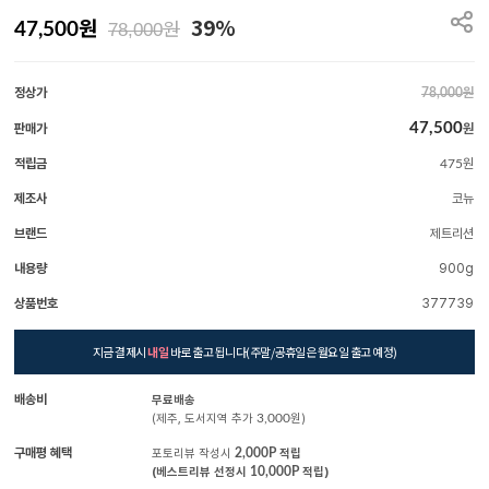
원
39%
원
47,500
78,000
정상가
원
78,000
47,500
판매가
원
적립금
원
475
제조사
코뉴
브랜드
제트리션
내용량
900g
상품번호
377739
지금 결제시
내일
바로 출고 됩니다(주말/공휴일은 월요일 출고 예정)
배송비
무료배송
(제주, 도서지역 추가
3,000
원)
구매평 혜택
포토리뷰 작성시
2,000P
적립
(베스트리뷰 선정시
10,000P
적립)