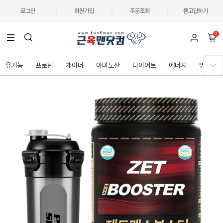
로그인
회원가입
주문조회
묻고답하기
0
유기농
프로틴
게이너
아미노산
다이어트
에너지
영양제