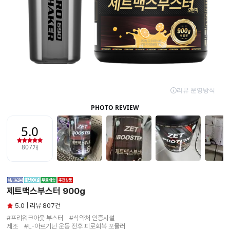
제트맥스부스터 900g
5.0 | 리뷰 807건
#프리워크아웃 부스터　#식약처 인증시설

제조　#L-아르기닌 운동 전후 피로회복 포뮬러