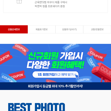
근육맨닷컴 파우더 제품 구매시
락앤락 정품 프로쉐이커 증정
상품상세정보
제품표기정보
상품후기(807)
교환/반품정보