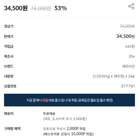
원
53%
원
34,500
74,000
정상가
원
74,000
34,500
판매가
원
적립금
원
345
제조사
코뉴
브랜드
제트리션
내용량
(1,000mg x 180정) x 2ea
상품번호
377791
지금 결제시
내일
바로 출고 됩니다(주말/공휴일은 월요일 출고 예정)
배송비
무료배송
(제주, 도서지역 추가
3,000
원)
구매평 혜택
포토리뷰 작성시
2,000P
적립
(베스트리뷰 선정시
10,000P
적립)