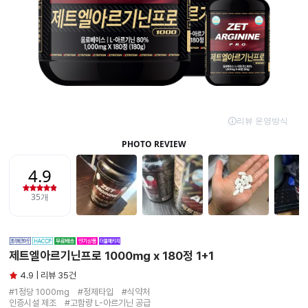
제트엘아르기닌프로 1000mg x 180정 1+1
4.9 | 리뷰 35건
#1정당 1000mg　#정제타입　#식약처

인증시설 제조　#고함량 L-아르기닌 공급