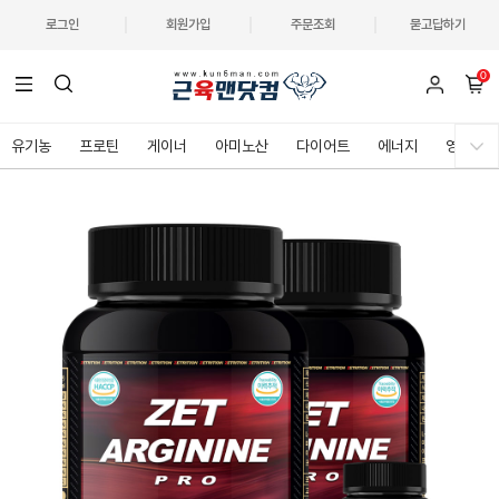
로그인
회원가입
주문조회
묻고답하기
0
유기농
프로틴
게이너
아미노산
다이어트
에너지
영양제