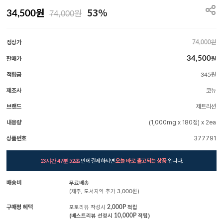
원
53%
원
34,500
74,000
정상가
원
74,000
34,500
판매가
원
적립금
원
345
제조사
코뉴
브랜드
제트리션
내용량
(1,000mg x 180정) x 2ea
상품번호
377791
안에 결제하시면
오늘 바로 출고되는 상품
입니다.
13시간 47분 50초
배송비
무료배송
(제주, 도서지역 추가
3,000
원)
구매평 혜택
포토리뷰 작성시
2,000P
적립
(베스트리뷰 선정시
10,000P
적립)