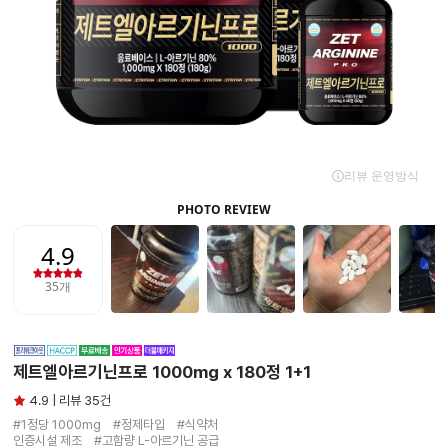
제트엘아르기닌프로 1000mg x 180정 1+1
4.9 | 리뷰 35건
#1정당 1000mg　#정제타입　#식약처

인증시설 제조　#고함량 L-아르기닌 공급