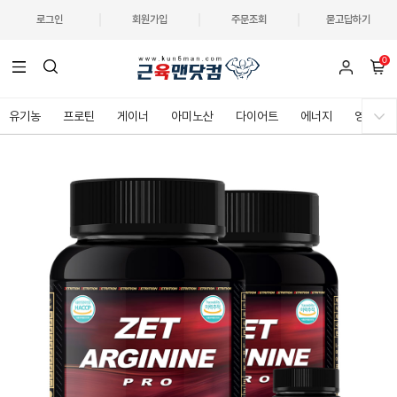
로그인
회원가입
주문조회
묻고답하기
0
유기농
프로틴
게이너
아미노산
다이어트
에너지
영양제