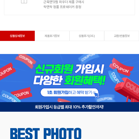
근육맨닷컴 파우더 제품 구매시
락앤락 정품 프로쉐이커 증정
상품상세정보
제품표기정보
상품후기(35)
교환/반품정보