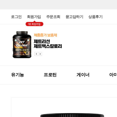
로그인
회원가입
주문조회
묻고답하기
상품후기
1초 회원가입
유기농
프로틴
게이너
아