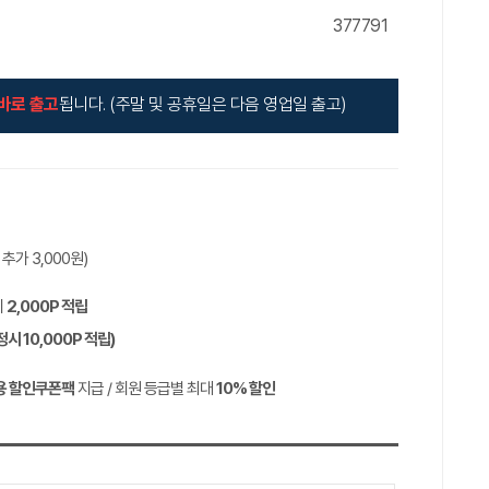
377791
바로 출고
됩니다. (주말 및 공휴일은 다음 영업일 출고)
역 추가
3,000
원)
시
2,000P
적립
정시
10,000P
적립)
용 할인쿠폰팩
지급 / 회원 등급별 최대
10%
할인