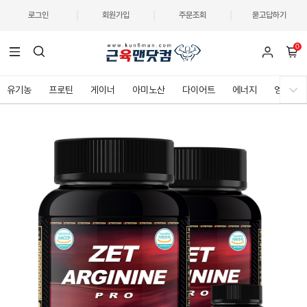
로그인
회원가입
주문조회
묻고답하기
0
유기농
프로틴
게이너
아미노산
다이어트
에너지
영양제