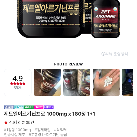
제트엘아르기닌프로 1000mg x 180정 1+1
4.9 | 리뷰 35건
#1정당 1000mg　#정제타입　#식약처

인증시설 제조　#고함량 L-아르기닌 공급