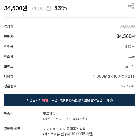
원
53%
원
34,500
74,000
정상가
원
74,000
34,500
판매가
원
적립금
원
345
제조사
코뉴
브랜드
제트리션
내용량
(1,000mg x 180정) x 2ea
상품번호
377791
지금 결제시
내일
바로 출고 됩니다(주말/공휴일은 월요일 출고 예정)
배송비
무료배송
(제주, 도서지역 추가
3,000
원)
구매평 혜택
포토리뷰 작성시
2,000P
적립
(베스트리뷰 선정시
10,000P
적립)