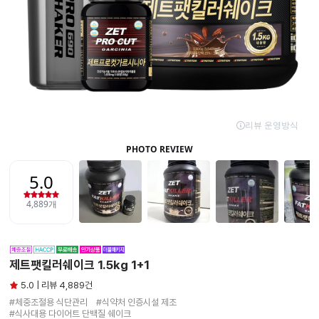
제트팻킬러쉐이크 1.5kg 1+1
5.0 | 리뷰 4,889건
#체중조절용 식단관리　#식약처 인증시설 제조

#식사대용 다이어트 단백질 쉐이크