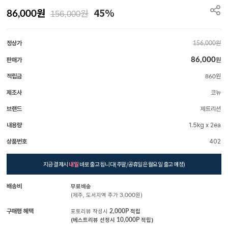
원
45%
원
86,000
156,000
정상가
원
156,000
86,000
판매가
원
적립금
원
860
제조사
코뉴
브랜드
제트리션
내용량
1.5kg x 2ea
상품번호
402
지금 결제시
내일
바로 출고 됩니다(주말/공휴일은 월요일 출고 예정)
배송비
무료배송
(제주, 도서지역 추가
3,000
원)
구매평 혜택
포토리뷰 작성시
2,000P
적립
(베스트리뷰 선정시
10,000P
적립)