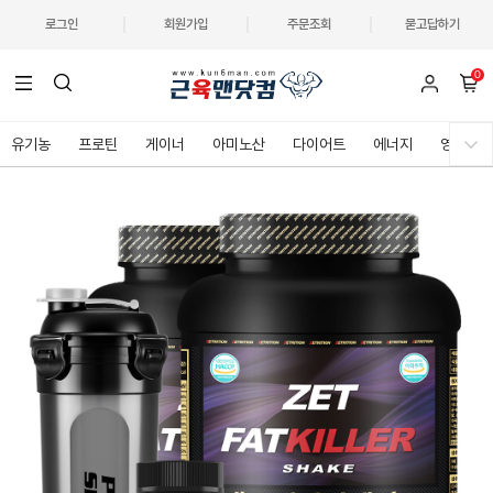
로그인
회원가입
주문조회
묻고답하기
0
유기농
프로틴
게이너
아미노산
다이어트
에너지
영양제