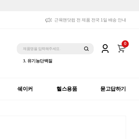
근육맨닷컴 전 제품 전국 1일 배송 안내
5. 트리플패키지
0
1. 제트맥스게이너
제품명을 입력해주세요.
2. 체중증가
3. 유기농단백질
4. 더블패키지
5. 트리플패키지
1. 제트맥스게이너
쉐이커
헬스용품
묻고답하기