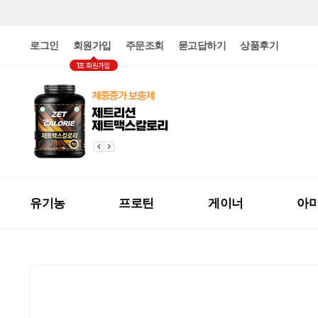
로그인
회원가입
주문조회
묻고답하기
상품후기
1초 회원가입
유기농
프로틴
게이너
아