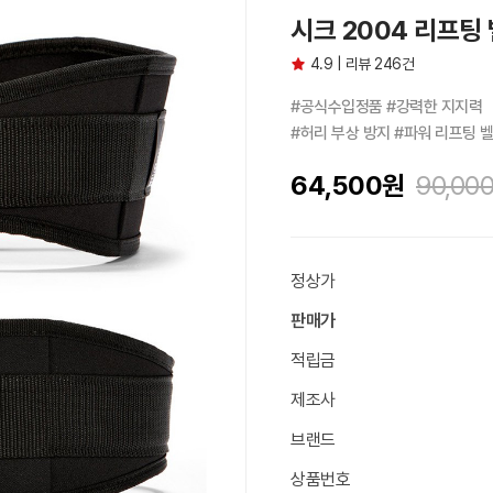
시크 2004 리프팅 
4.9 | 리뷰 246건
#공식수입정품 #강력한 지지력

#허리 부상 방지 #파워 리프팅 
64,500
원
90,00
정상가
판매가
적립금
제조사
브랜드
상품번호