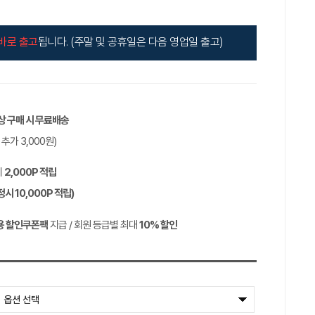
바로 출고
됩니다. (주말 및 공휴일은 다음 영업일 출고)
이상 구매 시 무료배송
역 추가
3,000
원)
시
2,000P
적립
정시
10,000P
적립)
용 할인쿠폰팩
지급 / 회원 등급별 최대
10%
할인