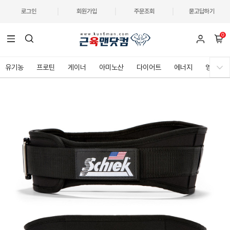
로그인
회원가입
주문조회
묻고답하기
0
유기농
프로틴
게이너
아미노산
다이어트
에너지
영양제