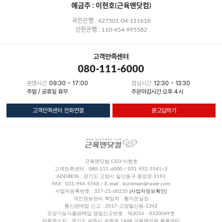
예금주 : 이현호(근육맨닷컴)
국민은행 : 427501-04-111618
신한은행 : 110-454-995582
고객만족센터
080-111-6000
운영시간
09:30 ~ 17:00
점심시간
12:30 ~ 13:30
주말 / 공휴일 휴무
주문마감시간 오후 4시
고객만족센터 전화연결
묻고답하기
근육맨닷컴 CEO 이현호
고객만족센터 : 080-111-6000 / 031-932-5541~3
ADDRESS : 경기도 고양시 일산동구 중앙로 1193
FAX : 031-946-5548 / E-mail : kun6man@naver.com
사업자등록번호 : 327-21-00235
[사업자정보확인]
개인정보관리 책임자 : 황지은실장
통신판매업 신고 : 2017-고양일산동-1342
건강기능식품판매업 영업신고번호 : 제2016 - 0320069호
반품주소지 : 경기도 파주시 파주로 1468 근육맨닷컴 물류센터