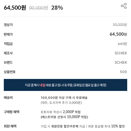
원
28%
원
64,500
90,000
정상가
원
90,000
64,500
판매가
원
적립금
원
645
제조사
SCHIEK
브랜드
SCHIEK
상품번호
509
지금 결제시
내일
바로 출고 됩니다(주말/공휴일은 월요일 출고 예정)
배송비
100,000원 이상 구매 시 무료배송
(제주, 도서지역 추가
3,000
원)
구매평 혜택
포토리뷰 작성시
2,000P
적립
(베스트리뷰 선정시
10,000P
적립)
회원 혜택
가입 시
회원전용 할인쿠폰팩
지급 / 회원 등급별 최대
10%
할인