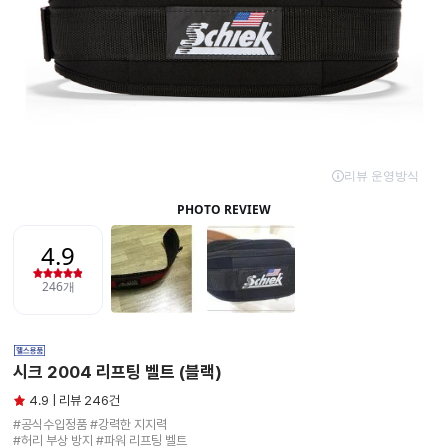
시크 2004 리프팅 벨트 (블랙)
4.9 | 리뷰 246건
#공식수입정품 #강력한 지지력

#허리 부상 방지 #파워 리프팅 벨트