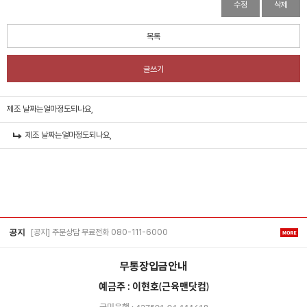
수정
삭제
목록
글쓰기
제조 날짜는얼마정도되나요,
제조 날짜는얼마정도되나요,
[공지] 주문상담 무료전화 080-111-6000
공지
무통장입금안내
예금주 : 이현호(근육맨닷컴)