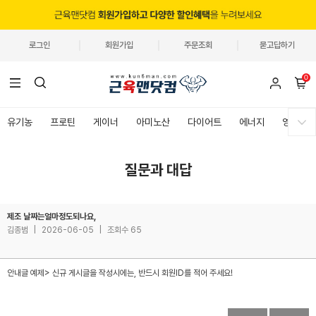
로그인
회원가입
주문조회
묻고답하기
0
유기농
프로틴
게이너
아미노산
다이어트
에너지
영양제
질문과 대답
제조 날짜는얼마정도되나요,
김종범
|
2026-06-05
|
조회수 65
안내글 예제> 신규 게시글을 작성시에는, 반드시 회원ID를 적어 주세요!