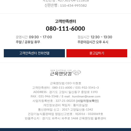
국민은행 : 427501-04-111618
신한은행 : 110-454-995582
고객만족센터
080-111-6000
운영시간
09:30 ~ 17:00
점심시간
12:30 ~ 13:30
주말 / 공휴일 휴무
주문마감시간 오후 4시
고객만족센터 전화연결
묻고답하기
근육맨닷컴 CEO 이현호
고객만족센터 : 080-111-6000 / 031-932-5541~3
ADDRESS : 경기도 고양시 일산동구 중앙로 1193
FAX : 031-946-5548 / E-mail : kun6man@naver.com
사업자등록번호 : 327-21-00235
[사업자정보확인]
개인정보관리 책임자 : 황지은실장
통신판매업 신고 : 2017-고양일산동-1342
건강기능식품판매업 영업신고번호 : 제2016 - 0320069호
반품주소지 : 경기도 파주시 파주로 1468 근육맨닷컴 물류센터