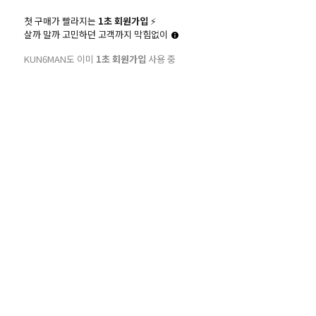
장입금안내
공지사항 & 이벤트
첫 구매가 빨라지는
1초 회원가입
⚡️
근육맨닷컴 전 제품 전국 1일 배송 안내
살까 말까 고민하던 고객까지 막힘없이
주 : 이현호(근육맨닷컴)
2025년 근육맨닷컴 회원 할인적용 안내
KUN6MAN도 이미
1초 회원가입
사용 중
:427501-04-111618
행:110-454-995582
행바로가기
질문과 답변
[공지] 주문상담 무료전화 080-111-6000
마감시간
[공지] 2025년 근육맨닷컴 회원등급 및 할인안내
제트맥스칼로리
M
4:00
주문확인
:00 이전까지 주문 및
완료시 당일발송됩니다.
COPYRIGHT © 2022 근육맨닷컴. ALL RIGHTS RESERVED