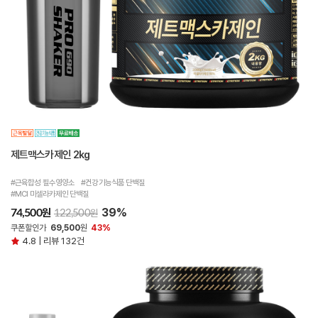
제트맥스카제인 2kg
#근육합성 필수영양소 #건강기능식품 단백질
#MCI 미셀라카제인 단백질
39%
원
74,500
원
122,500
쿠폰할인가
69,500
원
43%
4.8 | 리뷰 132건