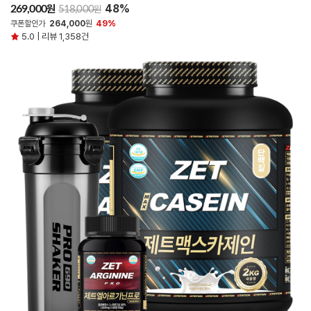
48%
원
269,000
원
518,000
쿠폰할인가
264,000
원
49%
5.0 | 리뷰 1,358건