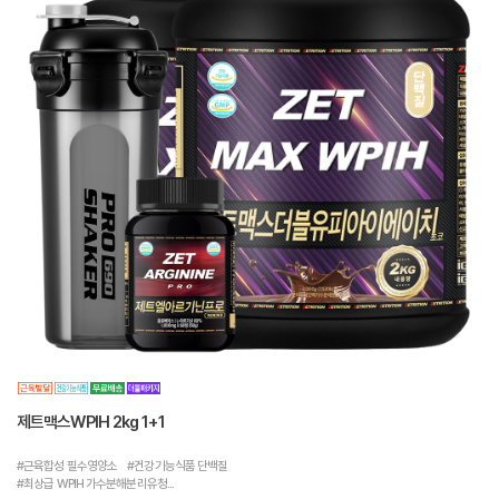
제트맥스WPIH 2kg 1+1
#근육합성 필수영양소 #건강기능식품 단백질
#최상급 WPIH 가수분해분리유청...