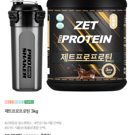
제트프로프로틴 3kg
#근육합성 필수영양소 #건강기능식품 단백질
#3가지 식물성+동물성 혼합 단백...