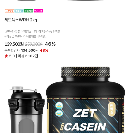
제트맥스WPIH 2kg
#근육합성 필수영양소 #건강기능식품 단백질
#최상급 WPIH 가수분해분리유청...
46%
원
139,500
원
259,000
쿠폰할인가
134,500
원
48%
5.0 | 리뷰 6,182건