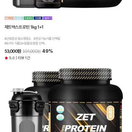
제트맥스프로틴 1kg 1+1
#근육합성 필수영양소 #건강기능식품 단백질
#8가지 식물성+동물성 혼합 단백...
49%
원
53,000
원
104,000
5.0 | 리뷰 1건