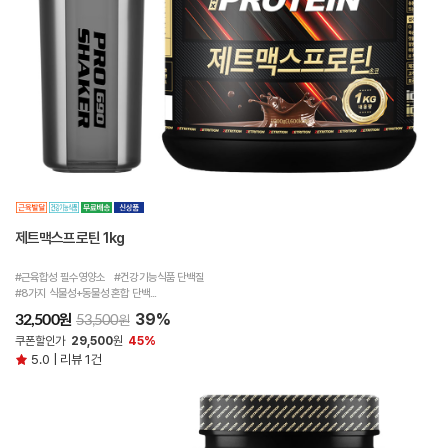
제트맥스프로틴 1kg
#근육합성 필수영양소 #건강기능식품 단백질
#8가지 식물성+동물성 혼합 단백...
39%
원
32,500
원
53,500
쿠폰할인가
29,500
원
45%
5.0 | 리뷰 1건