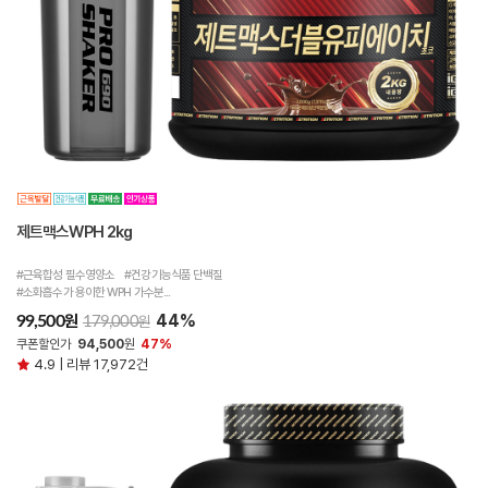
제트맥스WPH 2kg
#근육합성 필수영양소 #건강기능식품 단백질
#소화흡수가 용이한 WPH 가수분...
44%
원
99,500
원
179,000
쿠폰할인가
94,500
원
47%
4.9 | 리뷰 17,972건