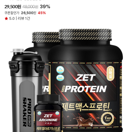
39%
원
29,500
원
48,000
쿠폰할인가
26,500
원
45%
5.0 | 리뷰 1건