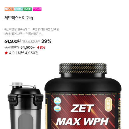
제트맥스소이 2kg
#근육합성 필수영양소 #건강기능식품 단백질
#부담없이 채우는 식물성 ISP 분...
39%
원
64,500
원
105,000
쿠폰할인가
54,500
원
48%
4.9 | 리뷰 4,950건