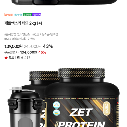
제트맥스카제인 2kg 1+1
#근육합성 필수영양소 #건강기능식품 단백질
#MCI 미셀라카제인 단백질
43%
원
139,000
원
245,000
쿠폰할인가
134,000
원
45%
5.0 | 리뷰 4건