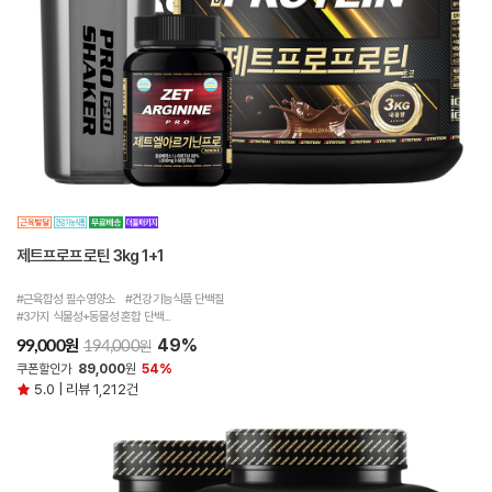
제트프로프로틴 3kg 1+1
#근육합성 필수영양소 #건강기능식품 단백질
#3가지 식물성+동물성 혼합 단백...
49%
원
99,000
원
194,000
쿠폰할인가
89,000
원
54%
5.0 | 리뷰 1,212건