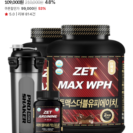
48%
원
109,000
원
210,000
쿠폰할인가
99,000
원
53%
5.0 | 리뷰 814건