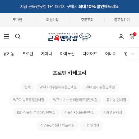
로그인
회원가입
주문조회
묻고답하기
0
유기농
프로틴
게이너
아미노산
다이어트
에너지
영양제
프로틴 카테고리
전체
WPH 가수분해유청단백질
WPI 분리유청단백질
WPC 농축유청단백질
WPIH 가수분해분리유청단백질
유기농 단백질
ISP 식물성 분리대두단백질
식물성+동물성단백질
카제인단백질
산양유단백질 / 락토페린
더블패키지