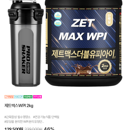
제트맥스WPI 2kg
#근육합성 필수영양소 #건강기능식품 단백질
#유당을 분리한 WPI 분리유청단...
46%
원
129,500
원
239,000