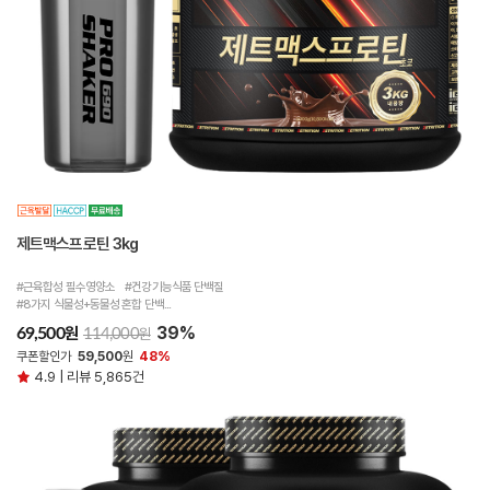
제트맥스프로틴 3kg
#근육합성 필수영양소 #건강기능식품 단백질
#8가지 식물성+동물성 혼합 단백...
39%
원
69,500
원
114,000
쿠폰할인가
59,500
원
48%
4.9 | 리뷰 5,865건