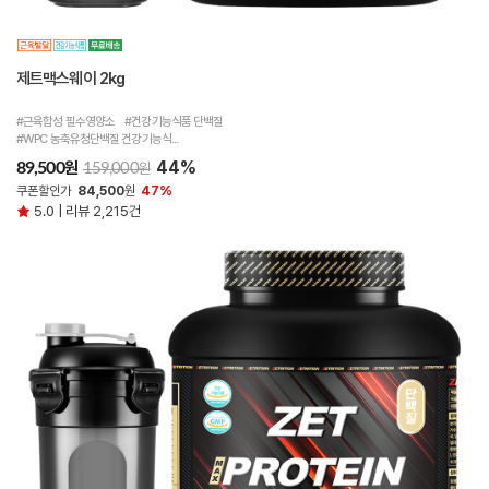
제트맥스웨이 2kg
#근육합성 필수영양소 #건강기능식품 단백질
#WPC 농축유청단백질 건강기능식...
44%
원
89,500
원
159,000
쿠폰할인가
84,500
원
47%
5.0 | 리뷰 2,215건