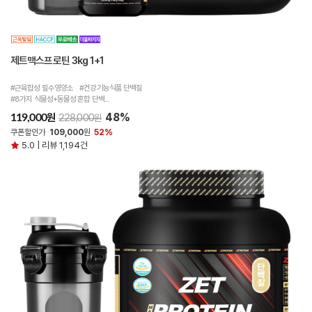
제트맥스프로틴 3kg 1+1
#근육합성 필수영양소 #건강기능식품 단백질
#8가지 식물성+동물성 혼합 단백...
48%
원
119,000
원
228,000
쿠폰할인가
109,000
원
52%
5.0 | 리뷰 1,194건