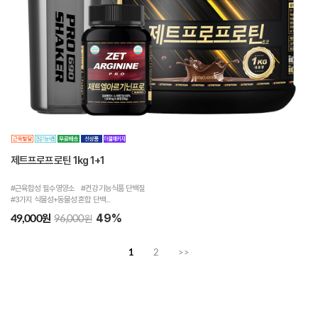
제트프로프로틴 1kg 1+1
#근육합성 필수영양소 #건강기능식품 단백질
#3가지 식물성+동물성 혼합 단백...
49%
원
49,000
원
96,000
1
2
>>