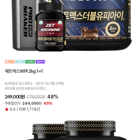
제트맥스WPI 2kg 1+1
#근육합성 필수영양소 #건강기능식품 단백질
#유당을 분리한 WPI 분리유청단...
48%
원
249,000
원
478,000
쿠폰할인가
244,000
원
49%
5.0 | 리뷰 1,779건