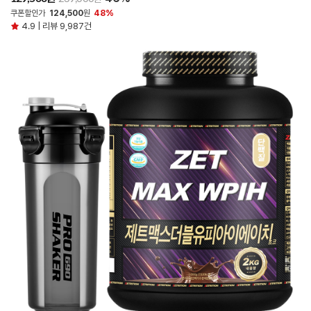
쿠폰할인가
124,500
원
48%
4.9 | 리뷰 9,987건