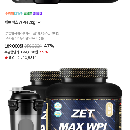
제트맥스WPH 2kg 1+1
#근육합성 필수영양소 #건강기능식품 단백질
#소화흡수가 용이한 WPH 가수분...
47%
원
189,000
원
358,000
쿠폰할인가
184,000
원
49%
5.0 | 리뷰 3,831건