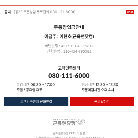
[공지] 주문상담 무료전화 080-111-6000
공지
무통장입금안내
예금주 : 이현호(근육맨닷컴)
국민은행 : 427501-04-111618
신한은행 : 110-454-995582
고객만족센터
080-111-6000
운영시간
09:30 ~ 17:00
점심시간
12:30 ~ 13:30
주말 / 공휴일 휴무
주문마감시간 오후 4시
고객만족센터 전화연결
묻고답하기
근육맨닷컴 CEO 이현호