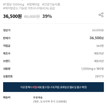
#1정당 1000mg　#정제타입　#건강기능식품

#체지방감소 기능성 가르시니아(HCA) 공급
36,500
원
39%
원
60,000
정상가
원
60,000
36,500
판매가
원
적립금
원
365
제조사
제트리션
브랜드
제트리션
내용량
1,000mg x 180정
상품번호
29173
지금 결제시
내일
바로 출고 됩니다(주말/공휴일은 월요일 출고 예정)
배송비
무료배송
(제주, 도서지역 추가
3,000
원)