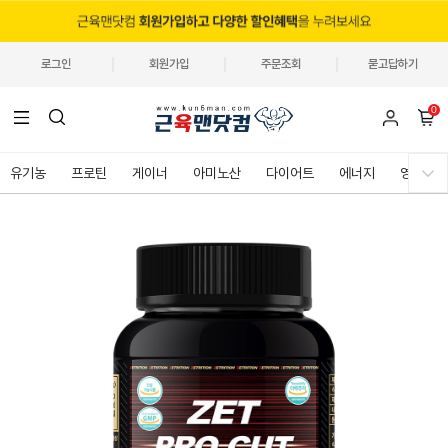
로그인
회원가입
주문조회
묻고답하기
0
유기농
프로틴
게이너
아미노산
다이어트
에너지
영양제