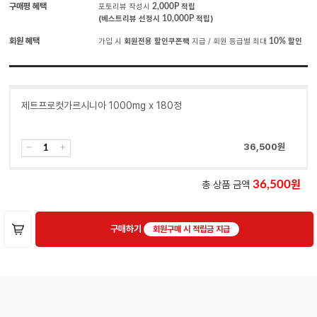
구매평 혜택
포토리뷰 작성시
2,000P
적립
(베스트리뷰 선정시
10,000P
적립)
회원 혜택
가입 시
회원전용 할인쿠폰팩
지급 / 회원 등급별 최대
10%
할인
제트프로컷가르시니아 1000mg x 180정
36,500
원
총 상품 금액
36,500
구매하기
회원구매 시 적립금 지급