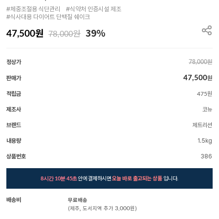
#체중조절용 식단관리　#식약처 인증시설 제조

#식사대용 다이어트 단백질 쉐이크
원
39%
원
47,500
78,000
정상가
원
78,000
47,500
판매가
원
적립금
원
475
제조사
코뉴
브랜드
제트리션
내용량
1.5kg
상품번호
386
안에 결제하시면
오늘 바로 출고되는 상품
입니다.
8시간 10분 44초
배송비
무료배송
(제주, 도서지역 추가
3,000
원)