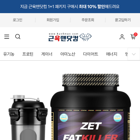
로그인
회원가입
주문조회
묻고답하기
0
유기농
프로틴
게이너
아미노산
다이어트
에너지
영양제